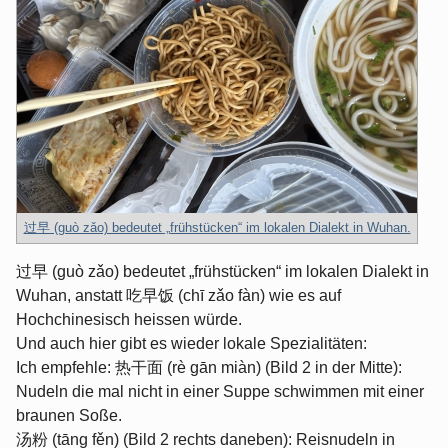
过早 (guò zǎo) bedeutet „frühstücken“ im lokalen Dialekt in Wuhan.
过早 (guò zǎo) bedeutet „frühstücken“ im lokalen Dialekt in
Wuhan, anstatt 吃早饭 (chī zǎo fàn) wie es auf
Hochchinesisch heissen würde.
Und auch hier gibt es wieder lokale Spezialitäten:
Ich empfehle: 热干面 (rè gān miàn) (Bild 2 in der Mitte):
Nudeln die mal nicht in einer Suppe schwimmen mit einer
braunen Soße.
汤粉 (tāng fěn) (Bild 2 rechts daneben): Reisnudeln in