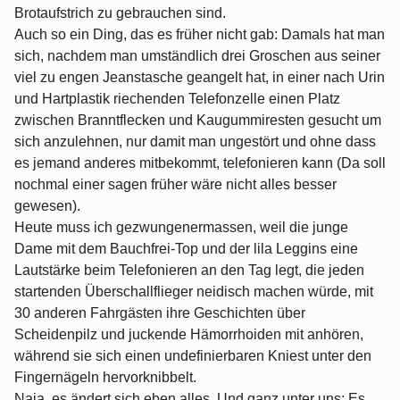
Brotaufstrich zu gebrauchen sind.
Auch so ein Ding, das es früher nicht gab: Damals hat man
sich, nachdem man umständlich drei Groschen aus seiner
viel zu engen Jeanstasche geangelt hat, in einer nach Urin
und Hartplastik riechenden Telefonzelle einen Platz
zwischen Branntflecken und Kaugummiresten gesucht um
sich anzulehnen, nur damit man ungestört und ohne dass
es jemand anderes mitbekommt, telefonieren kann (Da soll
nochmal einer sagen früher wäre nicht alles besser
gewesen).
Heute muss ich gezwungenermassen, weil die junge
Dame mit dem Bauchfrei-Top und der lila Leggins eine
Lautstärke beim Telefonieren an den Tag legt, die jeden
startenden Überschallflieger neidisch machen würde, mit
30 anderen Fahrgästen ihre Geschichten über
Scheidenpilz und juckende Hämorrhoiden mit anhören,
während sie sich einen undefinierbaren Kniest unter den
Fingernägeln hervorknibbelt.
Naja, es ändert sich eben alles. Und ganz unter uns: Es