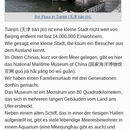
Am Fluss in Tianjin (天津 tiān jīn).
Tianjin (天津 tiān jīn) ist eine kleine Stadt nicht weit von
Beijing entfernt mit fast 14.000.000 Einwohnern.
Wie gesagt: eine kleine Stadt, die kaum ein Besucher aus
dem Ausland kennt.
Im Osten Chinas, kurz vor dem Meer gelegen, gibt es hier
das National Maritime Museum of China (国家海洋博物馆
官网 guó jiā hǎi yáng bó wù guǎn).
Wir haben einen Familienurlaub mit drei Generationen
dorthin gemacht.
Das Museum ist ein Monstrum von 80 Quadratkilometern,
das sich in mehreren langen Gebäuden vom Land ans
Ufer erstreckt.
Neben einem alten Schiff, das in einer der riesigen Hallen
aufgestellt ist, gibt es viele lebendige Meeresbewohner in
einem Aquarium (eine Meerjungfrau gibt es auch) und