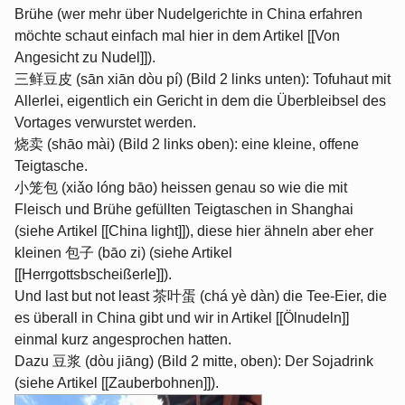
Brühe (wer mehr über Nudelgerichte in China erfahren
möchte schaut einfach mal hier in dem Artikel [[Von
Angesicht zu Nudel]]).
三鲜豆皮 (sān xiān dòu pí) (Bild 2 links unten): Tofuhaut mit
Allerlei, eigentlich ein Gericht in dem die Überbleibsel des
Vortages verwurstet werden.
烧卖 (shāo mài) (Bild 2 links oben): eine kleine, offene
Teigtasche.
小笼包 (xiǎo lóng bāo) heissen genau so wie die mit
Fleisch und Brühe gefüllten Teigtaschen in Shanghai
(siehe Artikel [[China light]]), diese hier ähneln aber eher
kleinen 包子 (bāo zi) (siehe Artikel
[[Herrgottsbscheißerle]]).
Und last but not least 茶叶蛋 (chá yè dàn) die Tee-Eier, die
es überall in China gibt und wir in Artikel [[Ölnudeln]]
einmal kurz angesprochen hatten.
Dazu 豆浆 (dòu jiāng) (Bild 2 mitte, oben): Der Sojadrink
(siehe Artikel [[Zauberbohnen]]).