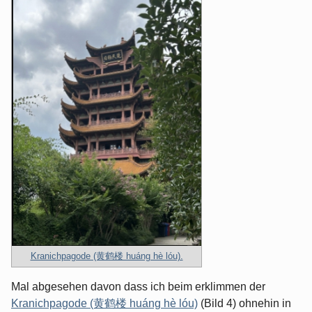
Kranichpagode (黄鹤楼 huáng hè lóu).
Mal abgesehen davon dass ich beim erklimmen der
Kranichpagode (黄鹤楼 huáng hè lóu)
(Bild 4) ohnehin in