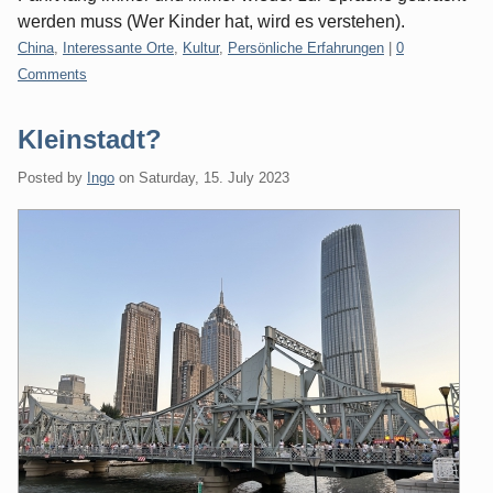
werden muss (Wer Kinder hat, wird es verstehen).
Categories:
China
,
Interessante Orte
,
Kultur
,
Persönliche Erfahrungen
|
0
Comments
Kleinstadt?
Posted by
Ingo
on
Saturday, 15. July 2023