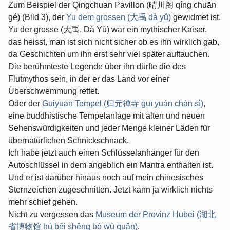
Zum Beispiel der Qingchuan Pavillon (晴川阁 qíng chuān
gé) (Bild 3), der
Yu dem grossen (大禹 dà yǔ)
gewidmet ist.
Yu der grosse (大禹, Dà Yǔ) war ein mythischer Kaiser,
das heisst, man ist sich nicht sicher ob es ihn wirklich gab,
da Geschichten um ihn erst sehr viel später auftauchen.
Die berühmteste Legende über ihn dürfte die des
Flutmythos sein, in der er das Land vor einer
Überschwemmung rettet.
Oder der
Guiyuan Tempel (归元禅寺 guī yuán chán sì)
,
eine buddhistische Tempelanlage mit alten und neuen
Sehenswürdigkeiten und jeder Menge kleiner Läden für
übernatürlichen Schnickschnack.
Ich habe jetzt auch einen Schlüsselanhänger für den
Autoschlüssel in dem angeblich ein Mantra enthalten ist.
Und er ist darüber hinaus noch auf mein chinesisches
Sternzeichen zugeschnitten. Jetzt kann ja wirklich nichts
mehr schief gehen.
Nicht zu vergessen das
Museum der Provinz Hubei (湖北
省博物馆 hú běi shěng bó wù guǎn)
.