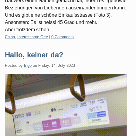
Bauwerk einen Namen gemacht hat, indem es irgendwie
Beziehungen von Liebenden auseinander bringen kann.
Und es gibt eine schöne Einkaufsstrasse (Foto 3).
Ansonsten: Es ist heiss! 45 Grad und mehr.
Aber trotzdem schön.
Categories:
China
,
Interessante Orte
|
0 Comments
Hallo, keiner da?
Posted by
Ingo
on
Friday, 14. July 2023