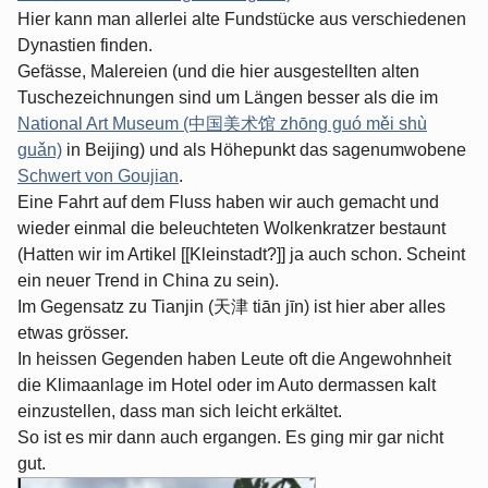
Hier kann man allerlei alte Fundstücke aus verschiedenen
Dynastien finden.
Gefässe, Malereien (und die hier ausgestellten alten
Tuschezeichnungen sind um Längen besser als die im
National Art Museum (中国美术馆 zhōng guó měi shù
guǎn)
in Beijing) und als Höhepunkt das sagenumwobene
Schwert von Goujian
.
Eine Fahrt auf dem Fluss haben wir auch gemacht und
wieder einmal die beleuchteten Wolkenkratzer bestaunt
(Hatten wir im Artikel [[Kleinstadt?]] ja auch schon. Scheint
ein neuer Trend in China zu sein).
Im Gegensatz zu Tianjin (天津 tiān jīn) ist hier aber alles
etwas grösser.
In heissen Gegenden haben Leute oft die Angewohnheit
die Klimaanlage im Hotel oder im Auto dermassen kalt
einzustellen, dass man sich leicht erkältet.
So ist es mir dann auch ergangen. Es ging mir gar nicht
gut.