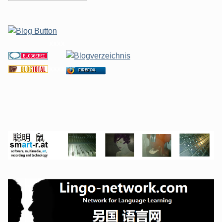
xxxx
xxxx
FIREFOX