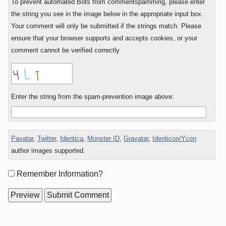
To prevent automated Bots from commentspamming, please enter
the string you see in the image below in the appropriate input box.
Your comment will only be submitted if the strings match. Please
ensure that your browser supports and accepts cookies, or your
comment cannot be verified correctly.
Enter the string from the spam-prevention image above:
Pavatar
,
Twitter
,
Identica
,
Monster ID
,
Gravatar
,
Identicon/Ycon
author images supported.
Form
Remember Information?
options
Sidebar