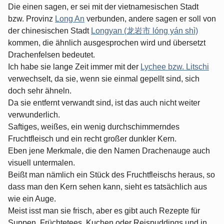
Die einen sagen, er sei mit der vietnamesischen Stadt
bzw. Provinz
Long An
verbunden, andere sagen er soll von
der chinesischen Stadt
Longyan (龙岩市 lóng yán shì)
kommen, die ähnlich ausgesprochen wird und übersetzt
Drachenfelsen bedeutet.
Ich habe sie lange Zeit immer mit der
Lychee bzw. Litschi
verwechselt, da sie, wenn sie einmal gepellt sind, sich
doch sehr ähneln.
Da sie entfernt verwandt sind, ist das auch nicht weiter
verwunderlich.
Saftiges, weißes, ein wenig durchschimmerndes
Fruchtfleisch und ein recht großer dunkler Kern.
Eben jene Merkmale, die den Namen Drachenauge auch
visuell untermalen.
Beißt man nämlich ein Stück des Fruchtfleischs heraus, so
dass man den Kern sehen kann, sieht es tatsächlich aus
wie ein Auge.
Meist isst man sie frisch, aber es gibt auch Rezepte für
Suppen, Früchtetees, Kuchen oder Reispuddings und in