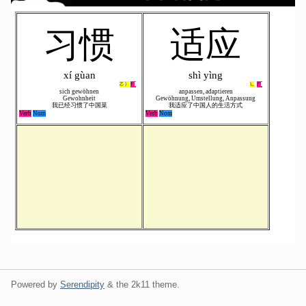
Powered by
Serendipity
& the
2k11
theme.