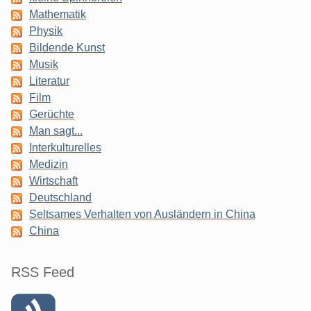
Mathematik
Physik
Bildende Kunst
Musik
Literatur
Film
Gerüchte
Man sagt...
Interkulturelles
Medizin
Wirtschaft
Deutschland
Seltsames Verhalten von Ausländern in China
China
RSS Feed