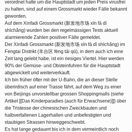
verordnet hatte um die Hauptstadt um jeden Preis virusfrei
zu halten, sind auf einem Grossmarkt wieder Fälle bekannt
geworden.
Auf dem Xinfadi Grossmarkt (新发地市场 xīn fà dì
shìchǎng) wurden bei den regelmässigen Tests aktuell
alarmierende Zahlen positiver Fälle gemeldet.
Der Xinfadi Grossmarkt (新发地市场 xīn fà dì shìchǎng) im
Fengtai Distrikt (丰台区 fēng tái qū), in dem auch ich eine
Zeit lang gelebt habe, ist ein riesiges Viertel. Hier werden
90% der Gemüse- und Obsteinfuhren für die Hauptstadt
abgewickelt und weiterverkauft.
Ich bin früher öfter mit der U-Bahn, die an dieser Stelle
überirdisch auf einer Trasse fährt, auf dem Weg zu einer
von Beijings unvorstellbar grossen Shoppingmalls (siehe
Artikel [[Das Kinderparadies (auch für Erwachsene)]]) über
die Tristesse der chinesischen Zweckbauten und
halbverfallenen Lagerhallen und unbefestigten und
staubigen Strassen hinweggeschwebt.
Es hat lange gedauert bis ich in dem vermeintlich noch