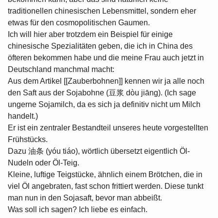
traditionellen chinesischen Lebensmittel, sondern eher
etwas für den cosmopolitischen Gaumen.
Ich will hier aber trotzdem ein Beispiel für einige
chinesische Spezialitäten geben, die ich in China des
öfteren bekommen habe und die meine Frau auch jetzt in
Deutschland manchmal macht:
Aus dem Artikel [[Zauberbohnen]] kennen wir ja alle noch
den Saft aus der Sojabohne (豆浆 dòu jiāng). (Ich sage
ungerne Sojamilch, da es sich ja definitiv nicht um Milch
handelt.)
Er ist ein zentraler Bestandteil unseres heute vorgestellten
Frühstücks.
Dazu 油条 (yóu tiáo), wörtlich übersetzt eigentlich Öl-
Nudeln oder Öl-Teig.
Kleine, luftige Teigstücke, ähnlich einem Brötchen, die in
viel Öl angebraten, fast schon frittiert werden. Diese tunkt
man nun in den Sojasaft, bevor man abbeißt.
Was soll ich sagen? Ich liebe es einfach.