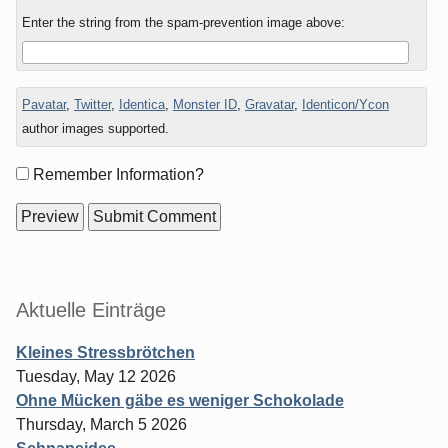
Enter the string from the spam-prevention image above:
Pavatar
,
Twitter
,
Identica
,
Monster ID
,
Gravatar
,
Identicon/Ycon
author images supported.
Form
Remember Information?
options
Sidebar
Aktuelle Einträge
Kleines Stressbrötchen
Tuesday, May 12 2026
Ohne Mücken gäbe es weniger Schokolade
Thursday, March 5 2026