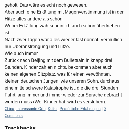
geholt. Das wäre es echt noch gewesen.
Aber auch eine Erkältung mit Magenverstimmung ist in der
Hitze alles andere als schön.
Wobei Erkältung wahrscheinlich auch schon übertrieben
ist.
Nach zwei Tagen war alles wieder fast normal. Vermutlich
nur Überanstrengung und Hitze.
Wie auch immer.
Zurück nach Beijing mit dem Bullettrain in knapp drei
Stunden. Kinder zahlen nichts, bekommen aber auch
keinen eigenen Sitzplatz, was für einen verwöhnten,
kleinen deutschen Jungen, wie unseren Sohn, durchaus
eine mittelschwere Katastrophe ist, die die drei Stunden
Fahrt lang immer und immer wieder zur Sprache gebracht
werden muss (Wer Kinder hat, wird es verstehen).
Categories:
China
,
Interessante Orte
,
Kultur
,
Persönliche Erfahrungen
|
0
Comments
Trackbacks