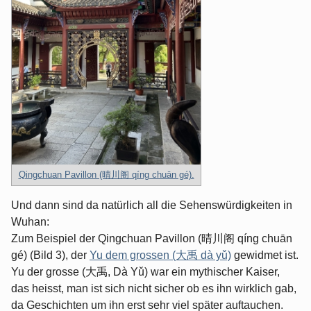
Qingchuan Pavillon (晴川阁 qíng chuān gé).
Und dann sind da natürlich all die Sehenswürdigkeiten in
Wuhan:
Zum Beispiel der Qingchuan Pavillon (晴川阁 qíng chuān
gé) (Bild 3), der
Yu dem grossen (大禹 dà yǔ)
gewidmet ist.
Yu der grosse (大禹, Dà Yǔ) war ein mythischer Kaiser,
das heisst, man ist sich nicht sicher ob es ihn wirklich gab,
da Geschichten um ihn erst sehr viel später auftauchen.