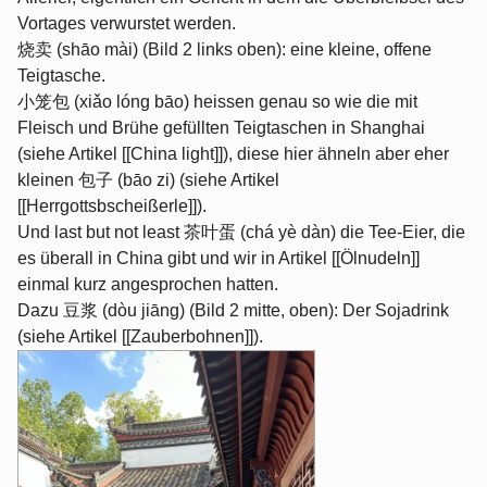
Vortages verwurstet werden.
烧卖 (shāo mài) (Bild 2 links oben): eine kleine, offene
Teigtasche.
小笼包 (xiǎo lóng bāo) heissen genau so wie die mit
Fleisch und Brühe gefüllten Teigtaschen in Shanghai
(siehe Artikel [[China light]]), diese hier ähneln aber eher
kleinen 包子 (bāo zi) (siehe Artikel
[[Herrgottsbscheißerle]]).
Und last but not least 茶叶蛋 (chá yè dàn) die Tee-Eier, die
es überall in China gibt und wir in Artikel [[Ölnudeln]]
einmal kurz angesprochen hatten.
Dazu 豆浆 (dòu jiāng) (Bild 2 mitte, oben): Der Sojadrink
(siehe Artikel [[Zauberbohnen]]).