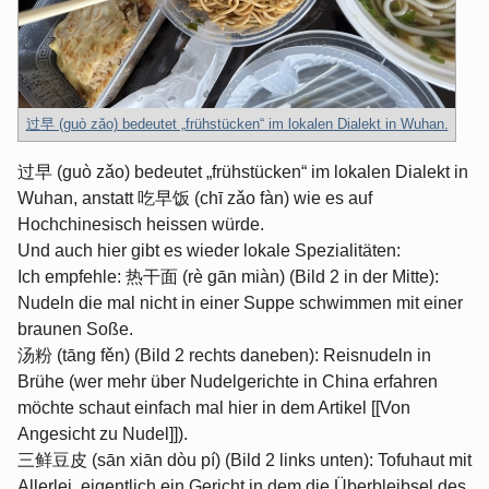
过早 (guò zǎo) bedeutet „frühstücken“ im lokalen Dialekt in Wuhan.
过早 (guò zǎo) bedeutet „frühstücken“ im lokalen Dialekt in
Wuhan, anstatt 吃早饭 (chī zǎo fàn) wie es auf
Hochchinesisch heissen würde.
Und auch hier gibt es wieder lokale Spezialitäten:
Ich empfehle: 热干面 (rè gān miàn) (Bild 2 in der Mitte):
Nudeln die mal nicht in einer Suppe schwimmen mit einer
braunen Soße.
汤粉 (tāng fěn) (Bild 2 rechts daneben): Reisnudeln in
Brühe (wer mehr über Nudelgerichte in China erfahren
möchte schaut einfach mal hier in dem Artikel [[Von
Angesicht zu Nudel]]).
三鲜豆皮 (sān xiān dòu pí) (Bild 2 links unten): Tofuhaut mit
Allerlei, eigentlich ein Gericht in dem die Überbleibsel des