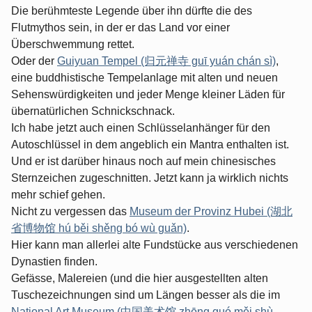
Die berühmteste Legende über ihn dürfte die des
Flutmythos sein, in der er das Land vor einer
Überschwemmung rettet.
Oder der
Guiyuan Tempel (归元禅寺 guī yuán chán sì)
,
eine buddhistische Tempelanlage mit alten und neuen
Sehenswürdigkeiten und jeder Menge kleiner Läden für
übernatürlichen Schnickschnack.
Ich habe jetzt auch einen Schlüsselanhänger für den
Autoschlüssel in dem angeblich ein Mantra enthalten ist.
Und er ist darüber hinaus noch auf mein chinesisches
Sternzeichen zugeschnitten. Jetzt kann ja wirklich nichts
mehr schief gehen.
Nicht zu vergessen das
Museum der Provinz Hubei (湖北
省博物馆 hú běi shěng bó wù guǎn)
.
Hier kann man allerlei alte Fundstücke aus verschiedenen
Dynastien finden.
Gefässe, Malereien (und die hier ausgestellten alten
Tuschezeichnungen sind um Längen besser als die im
National Art Museum (中国美术馆 zhōng guó měi shù