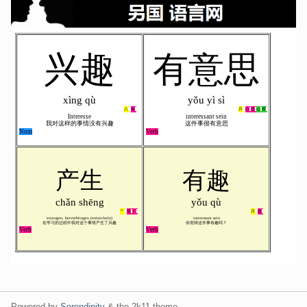
Powered by
Serendipity
& the
2k11
theme.