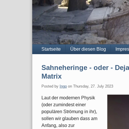
Navigation
Startseite
Über diesen Blog
Impre
Sahneheringe - oder - Deja
Matrix
Posted by
Ingo
on
Thursday, 27. July 2023
Laut der modernen Physik
(oder zumindest einer
populären Strömung in ihr),
sollen wir glauben dass am
Anfang, also zur