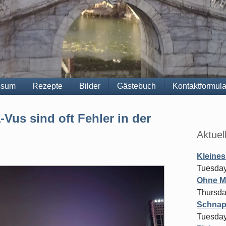
ssum
Rezepte
Bilder
Gästebuch
Kontaktformula
Sidebar
-Vus sind oft Fehler in der
Aktuel
Kleines
Tuesday
Ohne M
Thursda
Schnap
Tuesday