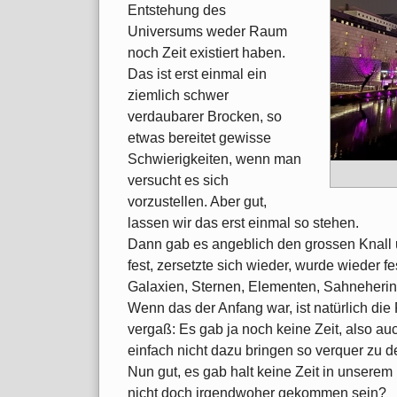
Entstehung des
Universums weder Raum
noch Zeit existiert haben.
Das ist erst einmal ein
ziemlich schwer
verdaubarer Brocken, so
etwas bereitet gewisse
Schwierigkeiten, wenn man
versucht es sich
vorzustellen. Aber gut,
lassen wir das erst einmal so stehen.
Dann gab es angeblich den grossen Knall u
fest, zersetzte sich wieder, wurde wieder f
Galaxien, Sternen, Elementen, Sahneheri
Wenn das der Anfang war, ist natürlich die F
vergaß: Es gab ja noch keine Zeit, also au
einfach nicht dazu bringen so verquer zu d
Nun gut, es gab halt keine Zeit in unsere
nicht doch irgendwoher gekommen sein?