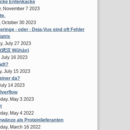
acke Entenkacke
, November 7 2023
te.
 October 30 2023
ringe - oder - Deja-Vus sind oft Fehler
atrix
y, July 27 2023
 (武汉 Wǔhàn)
 July 16 2023
adt?
y, July 15 2023
keiner da?
July 14 2023
Overflow
day, May 3 2023
t
day, May 4 2022
wänze als Proteinlieferanten
day, March 16 2022