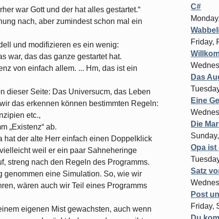
C#
her war Gott und der hat alles gestartet.“
Monday,
nung nach, aber zumindest schon mal ein
Wabbeli
Friday,
ll und modifizieren es ein wenig:
Willko
s war, das das ganze gestartet hat.
Wednesd
z von einfach allem. ... Hm, das ist ein
Das Au
Tuesday
on dieser Seite: Das Universucm, das Leben
Eine Ge
it wir das erkennen können bestimmten Regeln:
Wednesd
zipien etc.,
Die Mar
m „Existenz“ ab.
Sunday,
hat der alte Herr einfach einen Doppelklick
Opa ist
vielleicht weil er ein paar Sahneheringe
Tuesday
uf, streng nach den Regeln des Programms.
Satz v
ng genommen eine Simulation. So, wie wir
Wednes
ren, wären auch wir Teil eines Programms
Post un
Friday,
f meinem eigenen Mist gewachsten, auch wenn
Du komm