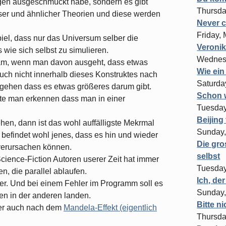
ingen ausgeschmückt habe, sondern es gibt
Thursda
ser und ähnlicher Theorien und diese werden
Never 
Friday,
iel, dass nur das Universum selber die
Veronik
ie sich selbst zu simulieren.
Wednesd
tsam, wenn man davon ausgeht, dass etwas
Wie ein
 auch nicht innerhalb dieses Konstruktes nach
Saturda
ehen dass es etwas größeres darum gibt.
Schon w
nte man erkennen dass man in einer
Tuesday
Beijing 
en, dann ist das wohl auffälligste Mekrmal
Sunday,
t befindet wohl jenes, dass es hin und wieder
Die gro
verursachen können.
selbst
 Science-Fiction Autoren userer Zeit hat immer
Tuesday
, die parallel ablaufen.
Ich, der
r. Und bei einem Fehler im Programm soll es
Sunday,
en in der anderen landen.
Bitte n
der auch nach dem
Mandela-Effekt (eigentlich
Thursda