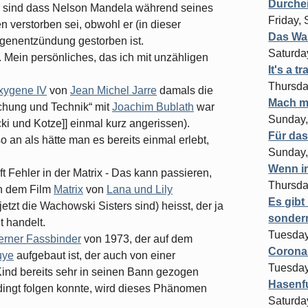
Durchei
r sind dass Nelson Mandela während seines
Friday,
 verstorben sei, obwohl er (in dieser
Das Wa
ungenentzündung gestorben ist.
Saturda
. Mein persönliches, das ich mit unzähligen
It's a tr
Thursda
xygene IV
von
Jean Michel Jarre
damals die
Mach m
chung und Technik“ mit
Joachim Bublath
war
Sunday,
ecki und Kotze]] einmal kurz angerissen).
Für das
o an als hätte man es bereits einmal erlebt,
Sunday,
Wenn in
t Fehler in der Matrix - Das kann passieren,
Thursda
in dem Film
Matrix
von
Lana und Lily
Es gibt
tzt die Wachowski Sisters sind) heisst, der ja
sonder
t handelt.
Tuesday
erner Fassbinder
von 1973, der auf dem
Corona
uye
aufgebaut ist, der auch von einer
Tuesday
Kind bereits sehr in seinen Bann gezogen
Hasenfu
dingt folgen konnte, wird dieses Phänomen
Saturda