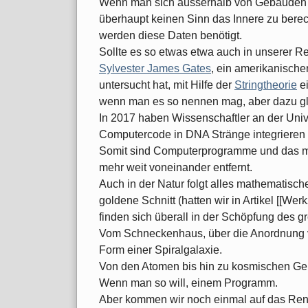
Wenn man sich ausserhalb von Gebäuden be
überhaupt keinen Sinn das Innere zu bere
werden diese Daten benötigt.
Sollte es so etwas etwa auch in unserer Re
Sylvester James Gates
, ein amerikanischer
untersucht hat, mit Hilfe der
Stringtheorie
ei
wenn man es so nennen mag, aber dazu gl
In 2017 haben Wissenschaftler an der Univ
Computercode in DNA Stränge integrieren
Somit sind Computerprogramme und das me
mehr weit voneinander entfernt.
Auch in der Natur folgt alles mathematisch
goldene Schnitt (hatten wir in Artikel [[W
finden sich überall in der Schöpfung des g
Vom Schneckenhaus, über die Anordnung v
Form einer Spiralgalaxie.
Von den Atomen bis hin zu kosmischen Gebi
Wenn man so will, einem Programm.
Aber kommen wir noch einmal auf das Rend