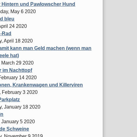
r Hintern und Pawlowscher Hund
day, May 6 2020
d bleu
April 24 2020
d-Rad
, April 18 2020
amit kann man Geld machen (wenn man
eele hat)
 March 29 2020
r im Nachttopf
 February 14 2020
nen, Krankenwagen und Killerviren
 February 3 2020
arkplatz
y, January 18 2020
ln
 January 5 2020
nde Schweine
y, November 9 2019