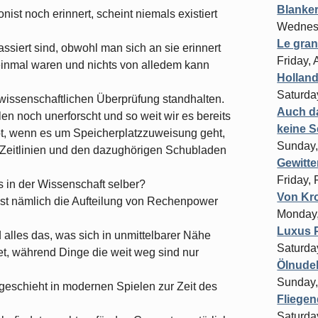
Blanke
nist noch erinnert, scheint niemals existiert
Wednes
Le gran
ssiert sind, obwohl man sich an sie erinnert
Friday, 
 einmal waren und nichts von alledem kann
Hollan
Saturday
r wissenschaftlichen Überprüfung standhalten.
Auch d
en noch unerforscht und so weit wir es bereits
keine S
ot, wenn es um Speicherplatzzuweisung geht,
Sunday,
 Zeitlinien und den dazughörigen Schubladen
Gewitte
Friday,
 in der Wissenschaft selber?
Von Kro
st nämlich die Aufteilung von Rechenpower
Monday,
Luxus P
d alles das, was sich in unmittelbarer Nähe
Saturda
et, während Dinge die weit weg sind nur
Ölnude
Sunday,
geschieht in modernen Spielen zur Zeit des
Fliege
Saturda