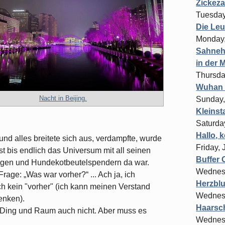
Zickez
Tuesday
Die Leu
Monday,
Sahnehe
in der M
Thursda
Wuhan
Nacht in Beijing.
Sunday,
Kleinst
Saturda
Hallo, 
nd alles breitete sich aus, verdampfte, wurde
Friday, 
est bis endlich das Universum mit all seinen
Buffer 
ngen und Hundekotbeutelspendern da war.
Wednes
rage: „Was war vorher?“ ... Ach ja, ich
Herzblu
ch kein "vorher" (ich kann meinen Verstand
Wednes
enken).
Haarsch
m Ding und Raum auch nicht. Aber muss es
Wednes