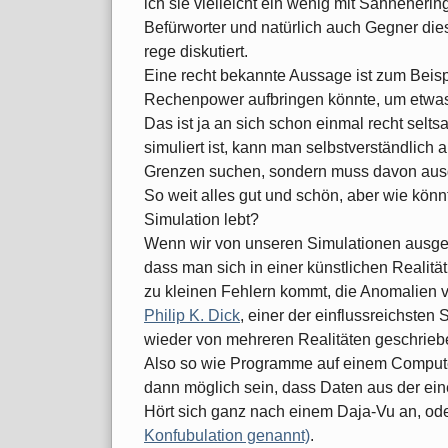
ich sie vielleicht ein wenig mit Sahneher
Befürworter und natürlich auch Gegner die
rege diskutiert.
Eine recht bekannte Aussage ist zum Beisp
Rechenpower aufbringen könnte, um etwas w
Das ist ja an sich schon einmal recht sel
simuliert ist, kann man selbstverständlich
Grenzen suchen, sondern muss davon ausg
So weit alles gut und schön, aber wie kön
Simulation lebt?
Wenn wir von unseren Simulationen ausgeh
dass man sich in einer künstlichen Realitä
zu kleinen Fehlern kommt, die Anomalien 
Philip K. Dick
, einer der einflussreichsten
wieder von mehreren Realitäten geschrieben
Also so wie Programme auf einem Compute
dann möglich sein, dass Daten aus der ein
Hört sich ganz nach einem Daja-Vu an, o
Konfubulation genannt)
.