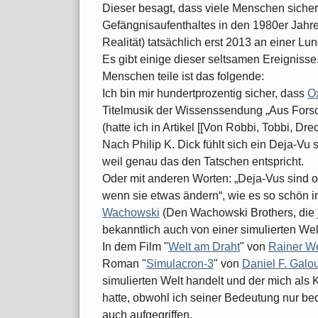
Dieser besagt, dass viele Menschen siche
Gefängnisaufenthaltes in den 1980er Jahren
Realität) tatsächlich erst 2013 an einer L
Es gibt einige dieser seltsamen Ereignisse
Menschen teile ist das folgende:
Ich bin mir hundertprozentig sicher, dass
O
Titelmusik der Wissenssendung „Aus Fors
(hatte ich in Artikel [[Von Robbi, Tobbi, Dr
Nach Philip K. Dick fühlt sich ein Deja-Vu s
weil genau das den Tatschen entspricht.
Oder mit anderen Worten: „Deja-Vus sind of
wenn sie etwas ändern“, wie es so schön 
Wachowski
(Den Wachowski Brothers, die je
bekanntlich auch von einer simulierten Wel
In dem Film "
Welt am Draht
" von
Rainer W
Roman "
Simulacron-3
" von
Daniel F. Galo
simulierten Welt handelt und der mich als 
hatte, obwohl ich seiner Bedeutung nur be
auch aufgegriffen.