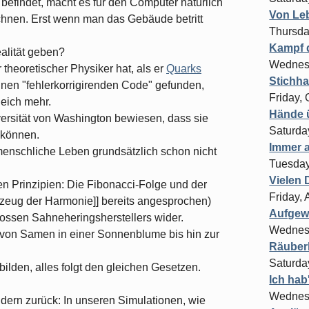
findet, macht es für den Computer natürlich
Von Le
chnen. Erst wenn man das Gebäude betritt
Thursda
Kampf 
alität geben?
Wednesd
 theoretischer Physiker hat, als er
Quarks
Stichha
nen "fehlerkorrigirenden Code" gefunden,
Friday,
eich mehr.
Hände ü
ersität von Washington bewiesen, dass sie
Saturda
 können.
Immer a
nschliche Leben grundsätzlich schon nicht
Tuesday
Vielen 
en Prinzipien: Die Fibonacci-Folge und der
Friday,
erkzeug der Harmonie]] bereits angesprochen)
Aufgew
rossen Sahneheringsherstellers wider.
Wednesd
on Samen in einer Sonnenblume bis hin zur
Räuber
Saturda
lden, alles folgt den gleichen Gesetzen.
Ich hab
Wednesd
ern zurück: In unseren Simulationen, wie