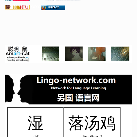
xxxx
FIREFOX