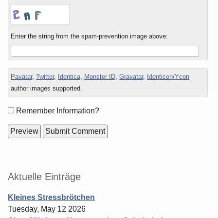
Enter the string from the spam-prevention image above:
Pavatar
,
Twitter
,
Identica
,
Monster ID
,
Gravatar
,
Identicon/Ycon
author images supported.
Form
Remember Information?
options
Sidebar
Aktuelle Einträge
Kleines Stressbrötchen
Tuesday, May 12 2026