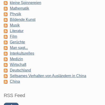
kleine Spinnereien
Mathematik
Physik
Bildende Kunst
Musik
Literatur
Film
Gerüchte
Man sagt...
Interkulturelles
Medizin
Wirtschaft
Deutschland
Seltsames Verhalten von Ausländern in China
China
RSS Feed