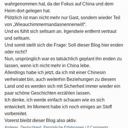
wahrgenommen hat, da der Fokus auf China und dem
Heim dort gelegen hat.
Plötzlich ist man nicht mehr nur Gast, sondern wieder Teil
von „Wieauchimmermandasnennenwill“.
Und es fühlt sich seltsam an. Irgendwie entfernt vertraut
und seltsam.
Und somit stellt sich die Frage: Soll dieser Blog hier enden
oder nicht?
Nun, ursprünglich war es tatsächlich geplant ihn enden zu
lassen, wenn ich nicht mehr in China lebe.
Allerdings habe ich jetzt, da ich mit einer Chinesin
verheiratet bin, auch weiterhin Beziehungen zu diesem
Land und es werden sich mit Sicherheit immer wieder ein
paar schöne Geschichten erzählen lassen.
Ich denke, ich werde einfach schauen wie es sich
entwickelt. Im Moment habe ich noch einiges an Stoff
vorbereitet.
Vorerst bleibt dieser Blog also aktiv.
Categories:
Anderes
,
Deutschland
,
Persönliche Erfahrungen
|
0 Comments