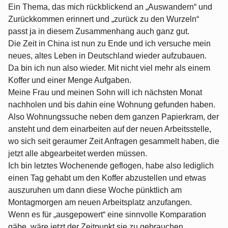
Ein Thema, das mich rückblickend an „Auswandern“ und
Zurückkommen erinnert und „zurück zu den Wurzeln“
passt ja in diesem Zusammenhang auch ganz gut.
Die Zeit in China ist nun zu Ende und ich versuche mein
neues, altes Leben in Deutschland wieder aufzubauen.
Da bin ich nun also wieder. Mit nicht viel mehr als einem
Koffer und einer Menge Aufgaben.
Meine Frau und meinen Sohn will ich nächsten Monat
nachholen und bis dahin eine Wohnung gefunden haben.
Also Wohnungssuche neben dem ganzen Papierkram, der
ansteht und dem einarbeiten auf der neuen Arbeitsstelle,
wo sich seit geraumer Zeit Anfragen gesammelt haben, die
jetzt alle abgearbeitet werden müssen.
Ich bin letztes Wochenende geflogen, habe also lediglich
einen Tag gehabt um den Koffer abzustellen und etwas
auszuruhen um dann diese Woche pünktlich am
Montagmorgen am neuen Arbeitsplatz anzufangen.
Wenn es für „ausgepowert“ eine sinnvolle Kom­pa­ra­ti­on
gäbe, wäre jetzt der Zeitpunkt sie zu gebrauchen.